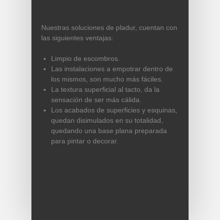
Nuestras soluciones de pladur, cuentan con
las siguientes ventajas:
Limpio de escombros.
Las instalaciones a empotrar dentro de
los mismos, son mucho más fáciles.
La textura superficial al tacto, da la
sensación de ser más cálida.
Los acabados de superficies y esquinas,
quedan disimulados en su totalidad,
quedando una base plana preparada
para pintar o decorar.